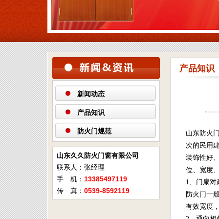
产品知识
新闻动态
产品知识
防火门规范
山东防火
次的民用建
山东久久防火门窗有限公司
装饰性好
联系人：张经理
位、宽度
手 机：
13385497119
1、门扇对
传 真：
0539-8592119
防火门一
有效宽度
2、通向相