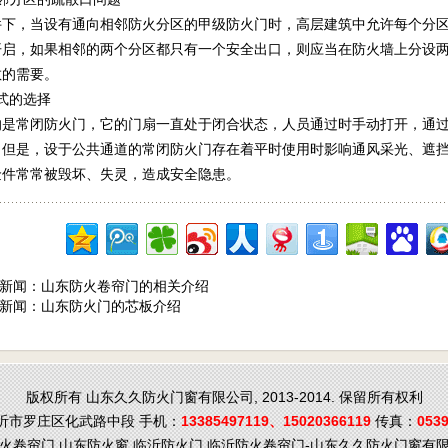
件下，当设有通向相邻防火分区的甲级防火门时，高层建筑中允许每个分
开启，如果相邻的两个分区都只有一个安全出口，则应当在防火墙上分设
散的需要。
式的选择
的是常闭防火门，它的门扇一直处于闭合状态，人员通过时手动打开，通过
。但是，设于公共通道的常闭防火门存在着平时使用时影响通风采光、遮
金件常常被毁坏、失灵，造成安全隐患。
新闻：
山东防火卷帘门的相关介绍
新闻：
山东防火门的芯板介绍
版权所有 山东久久防火门窗有限公司, 2013-2014. 保留所有权利
沂市罗庄区化武路中段 手机：
13385497119、15020366119
传真：
0539
火卷帘门,山东防火窗,临沂防火门,临沂防火卷帘门-山东久久防火门窗有