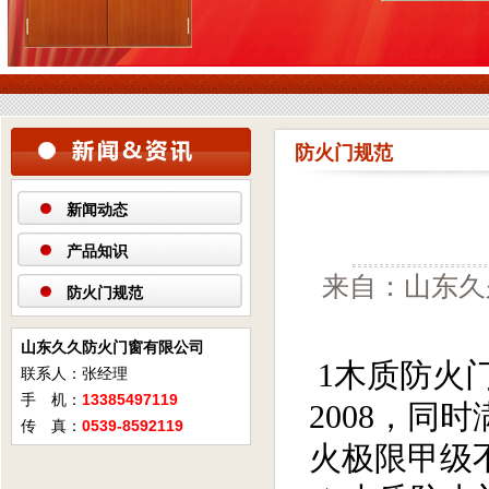
防火门规范
新闻动态
产品知识
来自：山东久久
防火门规范
山东久久防火门窗有限公司
1木质防火门
联系人：张经理
手 机：
13385497119
2008，
传 真：
0539-8592119
火极限甲级不